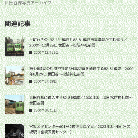
世田谷線写真アーカイブ
関連記事
上町行きの152-151編成と82-81編成玉電塗装がすれ違う／
2000年12月26日 世田谷〜松陰神社前間
2000年12月26日
第4種踏切の松陰神社前3号踏切道を通過する82-81編成／2000
年8月29日 世田谷〜松陰神社前間
2000年8月29日
世田谷駅に進入する82-81編成／2000年3月10日 松陰神社前〜
世田谷間
2000年3月10日
宮坂区民センター601号 2位側台車全景／2025年3月4日 宮の
坂駅（宮坂区民センター）