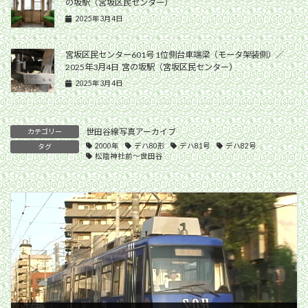
の坂駅（宮坂区民センター）
2025年3月4日
宮坂区民センター601号 1位側台車端梁（モータ架装側）／
2025年3月4日 宮の坂駅（宮坂区民センター）
2025年3月4日
世田谷線写真アーカイブ
カテゴリー
2000年
デハ80形
デハ81号
デハ82号
タグ
松陰神社前〜世田谷