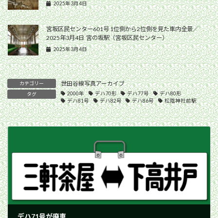
2025年3月4日
宮坂区民センター601号 1位側から2位側を見た車内全景／
2025年3月4日 宮の坂駅（宮坂区民センター）
2025年3月4日
世田谷線写真アーカイブ
カテゴリー
2000年
デハ70形
デハ77号
デハ80形
タグ
デハ81号
デハ82号
デハ86号
松陰神社前駅
デハ71号が廃車