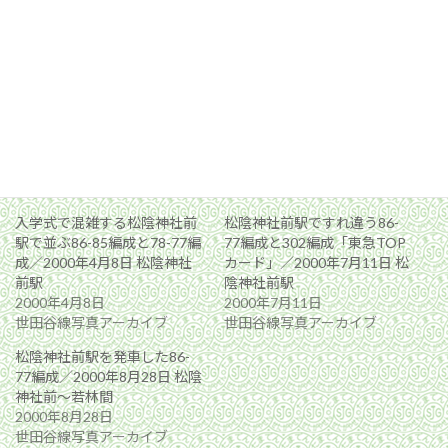
関連
入学式で混雑する松陰神社前
松陰神社前駅ですれ違う86-
駅で並ぶ86-85編成と78-77編
77編成と302編成「東急TOP
成／2000年4月8日 松陰神社
カード」／2000年7月11日 松
前駅
陰神社前駅
2000年4月8日
2000年7月11日
世田谷線写真アーカイブ
世田谷線写真アーカイブ
松陰神社前駅を発車した86-
77編成／2000年8月28日 松陰
神社前〜若林間
2000年8月28日
世田谷線写真アーカイブ