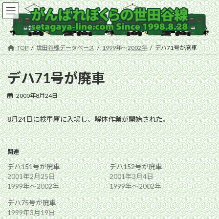
コ
ナ
ン
ビ
テ
ゲ
ン
ー
ツ
シ
TOP
世田谷線データベース
1999年〜2002年
デハ71号が廃車
へ
ョ
ス
ン
キ
に
デハ71号が廃車
ッ
移
プ
動
2000年8月24日
8月24日に検車庫に入場し、解体作業が開始された。
関連
デハ151号が廃車
デハ152号が廃車
2001年2月25日
2001年3月4日
1999年〜2002年
1999年〜2002年
デハ75号が廃車
1999年3月19日