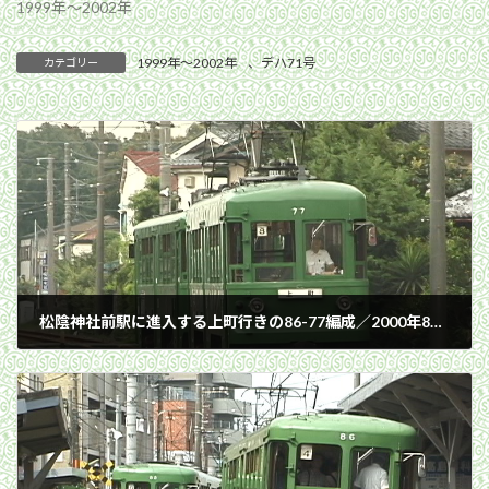
1999年〜2002年
1999年〜2002年
、
デハ71号
カテゴリー
松陰神社前駅に進入する上町行きの86-77編成／2000年8月23日 若林〜松陰神社前間
2000年8月23日