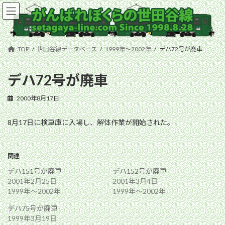
コ
ナ
ン
ビ
テ
ゲ
ン
ー
ツ
シ
TOP
世田谷線データベース
1999年〜2002年
デハ72号が廃車
へ
ョ
ス
ン
キ
に
デハ72号が廃車
ッ
移
プ
動
2000年8月17日
8月17日に検車庫に入場し、解体作業が開始された。
関連
デハ151号が廃車
デハ152号が廃車
2001年2月25日
2001年3月4日
1999年〜2002年
1999年〜2002年
デハ75号が廃車
1999年3月19日