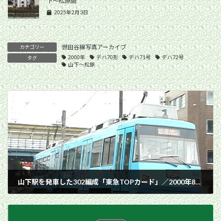
下〜松原間
2025年2月3日
世田谷線写真アーカイブ
カテゴリー
2000年
デハ70形
デハ71号
デハ72号
タグ
山下〜松原
山下駅を発車した302編成「東急TOPカード」／2000年8月15日 山下〜松原間
2000年8月15日