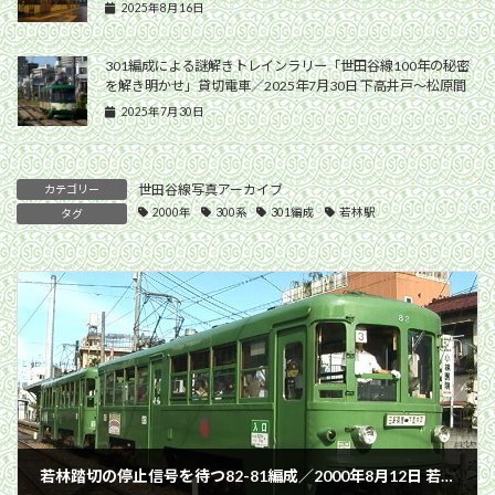
2025年8月16日
301編成による謎解きトレインラリー「世田谷線100年の秘密
を解き明かせ」貸切電車／2025年7月30日 下高井戸〜松原間
2025年7月30日
世田谷線写真アーカイブ
カテゴリー
2000年
300系
301編成
若林駅
タグ
若林踏切の停止信号を待つ82-81編成／2000年8月12日 若林〜西太子堂間