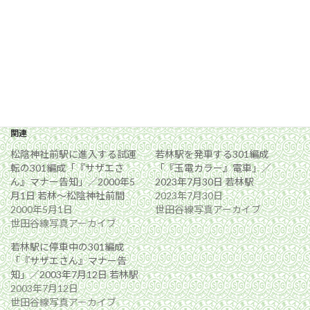
関連
松陰神社前駅に進入する試運
若林駅を発車する301編成
転の301編成「『サザエさ
「『玉電カラー』電車」／
ん』マナー告知」／2000年5
2023年7月30日 若林駅
月1日 若林〜松陰神社前間
2023年7月30日
2000年5月1日
世田谷線写真アーカイブ
世田谷線写真アーカイブ
若林駅に停車中の301編成
「『サザエさん』マナー告
知」／2003年7月12日 若林駅
2003年7月12日
世田谷線写真アーカイブ