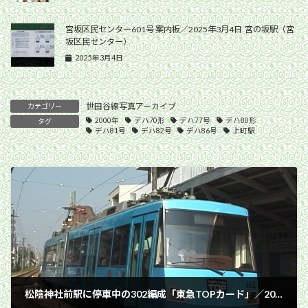
宮坂区民センター601号 案内板／2025年3月4日 宮の坂駅（宮
坂区民センター）
2025年3月4日
世田谷線写真アーカイブ
カテゴリー
2000年
デハ70形
デハ77号
デハ80形
タグ
デハ81号
デハ82号
デハ86号
上町駅
松陰神社前駅に停車中の302編成「東急TOPカード」／2000年7月11日 松陰神社前駅