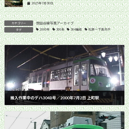
2025年7月30日
世田谷線写真アーカイブ
カテゴリー
2000年
300系
304編成
松原〜下高井戸
タグ
搬入作業中のデハ304B号／2000年7月2日 上町駅
2000年7月2日