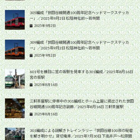
305編成「世田谷線開通100周年記念ヘッドマークステッカ
ー」／2025年9月2日 松陰神社前〜若林間
2025年9月2日
309編成「世田谷線開通100周年記念ヘッドマークステッカ
ー」／2025年9月2日 松陰神社前〜若林間
2025年9月2日
601号を横目に宮の坂駅を発車する301編成／2025年8月16日
宮の坂駅
2025年8月16日
三軒茶屋駅に停車中の301編成とホーム上屋に掲出された世田
谷線開通100周年記念装飾／2025年8月16日 三軒茶屋駅
2025年8月16日
301編成による謎解きトレインラリー「世田谷線100年の秘密
を解き明かせ」貸切電車／2025年7月30日 下高井戸〜松原間