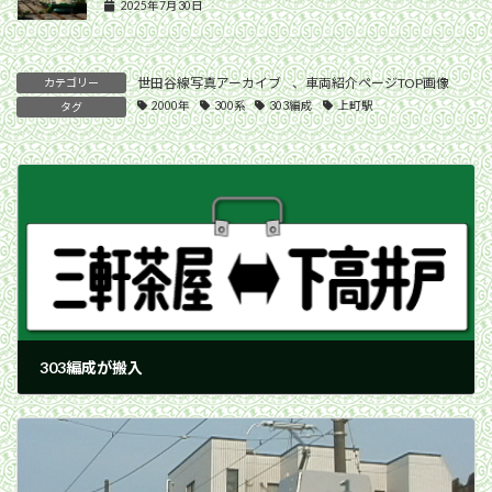
2025年7月30日
世田谷線写真アーカイブ
、
車両紹介ページTOP画像
カテゴリー
2000年
300系
303編成
上町駅
タグ
303編成が搬入
2000年6月17日