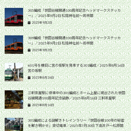
305編成「世田谷線開通100周年記念ヘッドマークステッカ
ー」／2025年9月2日 松陰神社前〜若林間
2025年9月2日
309編成「世田谷線開通100周年記念ヘッドマークステッカ
ー」／2025年9月2日 松陰神社前〜若林間
2025年9月2日
601号を横目に宮の坂駅を発車する301編成／2025年8月16日
宮の坂駅
2025年8月16日
三軒茶屋駅に停車中の301編成とホーム上屋に掲出された世田
谷線開通100周年記念装飾／2025年8月16日 三軒茶屋駅
2025年8月16日
301編成による謎解きトレインラリー「世田谷線100年の秘密
を解き明かせ」貸切電車／2025年7月30日 下高井戸〜松原間