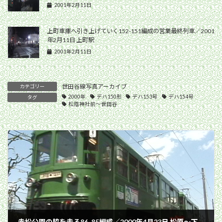
2001年2月11日
上町車庫へ引き上げていく152-151編成の営業最終列車／2001
年2月11日 上町駅
2001年2月11日
世田谷線写真アーカイブ
カテゴリー
2000年
デハ150形
デハ153号
デハ154号
タグ
松陰神社前〜世田谷
赤松公園の脇を走る86-85編成／2000年4月23日 松原〜下高井戸間