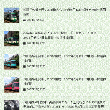
紫陽花の横を行く301編成／2024年6月16日 松陰神社前〜世田
谷間
2024年6月16日
松陰神社前駅に進入する301編成「『玉電カラー』電車」／
2023年4月27日 世田谷〜松陰神社前間
2023年4月27日
世田谷駅を発車した310編成／2007年8月12日 世田谷〜松陰神
社前間
2007年8月12日
世田谷駅を発車した305編成／2007年8月12日 世田谷〜松陰神
社前間
2007年8月12日
世田谷線の旧型車両最終列車となった上町行き152-151編成の
発車前に花束をお渡ししました／2001年2月11日 三軒茶屋駅