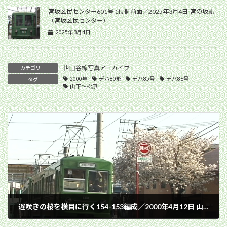
宮坂区民センター601号 1位側前面／2025年3月4日 宮の坂駅
（宮坂区民センター）
2025年3月4日
世田谷線写真アーカイブ
カテゴリー
2000年
デハ80形
デハ85号
デハ86号
タグ
山下〜松原
遅咲きの桜を横目に行く154-153編成／2000年4月12日 山下〜松原間
2000年4月12日