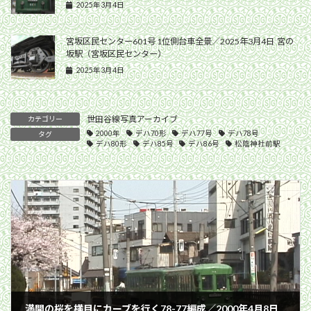
2025年3月4日
宮坂区民センター601号 1位側台車全景／2025年3月4日 宮の
坂駅（宮坂区民センター）
2025年3月4日
世田谷線写真アーカイブ
カテゴリー
2000年
デハ70形
デハ77号
デハ78号
タグ
デハ80形
デハ85号
デハ86号
松陰神社前駅
満開の桜を横目にカーブを行く78-77編成／2000年4月8日 下高井戸〜松原間