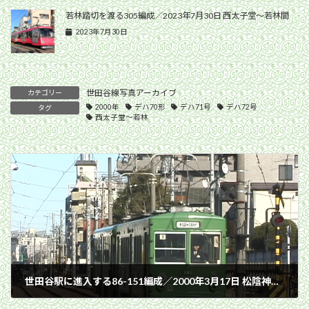
若林踏切を渡る305編成／2023年7月30日 西太子堂〜若林間
2023年7月30日
世田谷線写真アーカイブ
カテゴリー
2000年
デハ70形
デハ71号
デハ72号
タグ
西太子堂〜若林
世田谷駅に進入する86-151編成／2000年3月17日 松陰神社前〜世田谷間
2000年3月17日