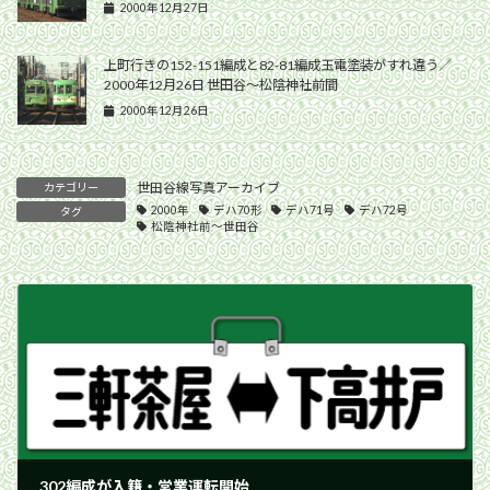
2000年12月27日
上町行きの152-151編成と82-81編成玉電塗装がすれ違う／
2000年12月26日 世田谷〜松陰神社前間
2000年12月26日
世田谷線写真アーカイブ
カテゴリー
2000年
デハ70形
デハ71号
デハ72号
タグ
松陰神社前〜世田谷
302編成が入籍・営業運転開始