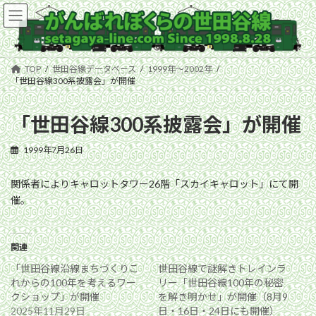
コ
ナ
ン
ビ
テ
ゲ
ン
ー
ツ
シ
TOP
世田谷線データベース
1999年〜2002年
へ
ョ
「世田谷線300系披露会」が開催
ス
ン
キ
に
「世田谷線300系披露会」が開催
ッ
移
プ
動
1999年7月26日
関係者によりキャロットタワー26階「スカイキャロット」にて開
催。
関連
「世田谷線沿線まちづくりこ
世田谷線で謎解きトレインラ
れからの100年を考えるワー
リー「世田谷線100年の秘密
クショップ」が開催
を解き明かせ」が開催（8月9
2025年11月29日
日・16日・24日にも開催）