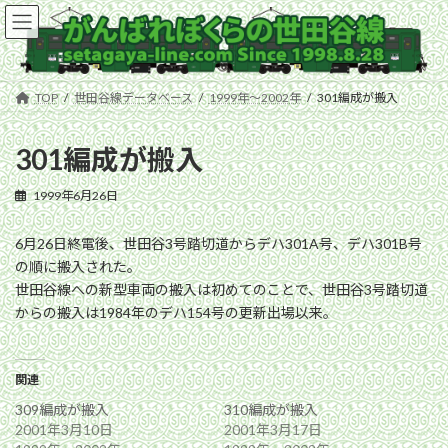
コ
ナ
ン
ビ
テ
ゲ
ン
ー
ツ
シ
TOP
世田谷線データベース
1999年〜2002年
301編成が搬入
へ
ョ
ス
ン
キ
に
301編成が搬入
ッ
移
プ
動
1999年6月26日
6月26日終電後、世田谷3号踏切道からデハ301A号、デハ301B号
の順に搬入された。
世田谷線への新型車両の搬入は初めてのことで、世田谷3号踏切道
からの搬入は1984年のデハ154号の更新出場以来。
関連
309編成が搬入
310編成が搬入
2001年3月10日
2001年3月17日