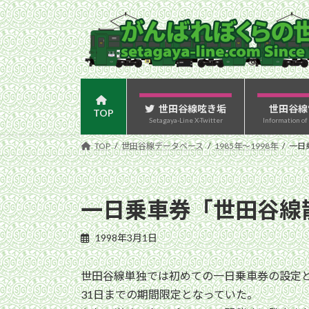
コ
ナ
ン
ビ
テ
ゲ
ン
ー
ツ
シ
へ
ョ
ス
ン
世田谷線呟き垢
世田谷線
TOP
Setagaya-Line X-Twitter
Information of
キ
に
ッ
移
TOP
世田谷線データベース
1985年〜1998年
一日
プ
動
一日乗車券「世田谷線
1998年3月1日
世田谷線単独では初めての一日乗車券の設定と
31日までの期間限定となっていた。