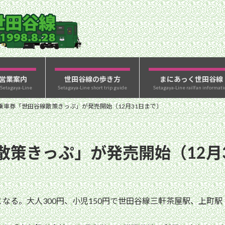
営業案内
世田谷線の歩き方
まにあっく世田谷線
 Setagaya-Line
Setagaya-Line short trip guide
Setagaya-Line railfan informati
乗車券「世田谷線散策きっぷ」が発売開始（12月31日まで）
散策きっぷ」が発売開始（12月
なる。大人300円、小児150円で世田谷線三軒茶屋駅、上町駅