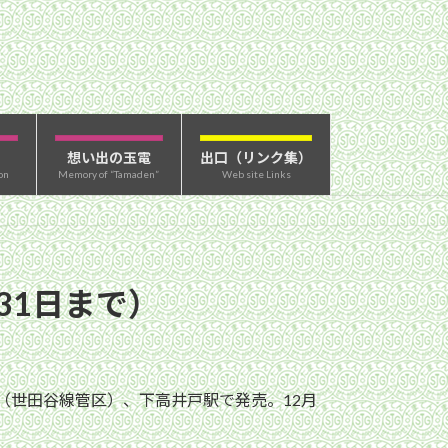
想い出の玉電
出口（リンク集）
on
Memory of “Tamaden”
Web site Links
31日まで）
（世田谷線管区）、下高井戸駅で発売。12月