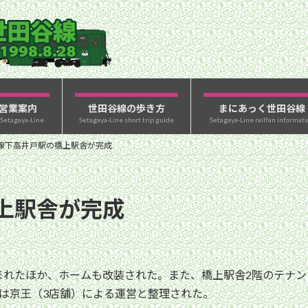
営業案内
世田谷線の歩き方
まにあっく世田谷線
 Setagaya-Line
Setagaya-Line short trip guide
Setagaya-Line railfan informati
線下高井戸駅の橋上駅舎が完成
上駅舎が完成
まれたほか、ホームも改装された。また、橋上駅舎2階のテナ
は京王（3店舗）による運営と整理された。