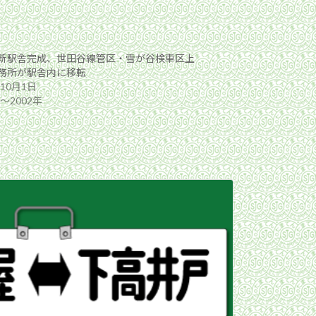
新駅舎完成、世田谷線管区・雪が谷検車区上
務所が駅舎内に移転
年10月1日
年〜2002年