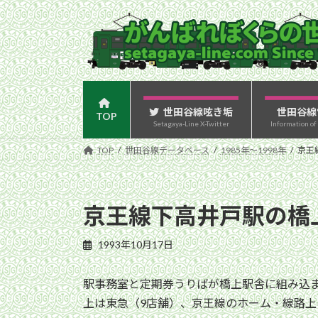
コ
ナ
ン
ビ
テ
ゲ
ン
ー
ツ
シ
へ
ョ
ス
ン
世田谷線呟き垢
世田谷線
TOP
Setagaya-Line X-Twitter
Information of
キ
に
ッ
移
TOP
世田谷線データベース
1985年〜1998年
京王
プ
動
京王線下高井戸駅の橋
1993年10月17日
駅事務室と定期券うりばが橋上駅舎に組み込
上は東急（9店舗）、京王線のホーム・線路上