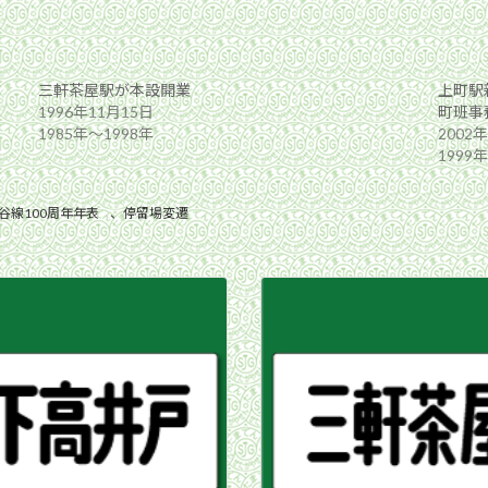
三軒茶屋駅が本設開業
上町駅
1996年11月15日
町班事
1985年〜1998年
2002
1999
谷線100周年年表
、
停留場変遷