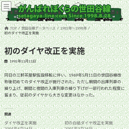
コ
ナ
ン
ビ
テ
ゲ
ン
ー
ツ
シ
TOP
世田谷線データベース
1985年〜1998年
へ
ョ
初のダイヤ改正を実施
ス
ン
キ
に
初のダイヤ改正を実施
ッ
移
プ
動
1992年11月11日
同日の三軒茶屋駅仮設移転に伴い、1969年5月11日の世田谷線改
称後初めてのダイヤ改正が施行された。ただし朝間の出庫列車の
繰り上げ、朝間と夜間の入庫列車の繰り下げが一部行われた程度に
留まり、従前のダイヤから大きな変更はなかった。
関連
ダイヤ改正を実施
初の白紙ダイヤ改正を実施
2004年4月16日
2001年3月24日