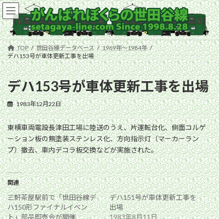
コ
ナ
ン
ビ
テ
ゲ
ン
ー
ツ
シ
TOP
世田谷線データベース
1969年〜1984年
へ
ョ
デハ153号が車体更新工事を出場
ス
ン
キ
に
デハ153号が車体更新工事を出場
ッ
移
プ
動
1983年12月22日
東横車両電設長津田工場に陸送のうえ、片運転台化、側面コルゲ
ーション板の無塗装ステンレス化、方向指示灯（マーカーラン
プ）撤去、車内デコラ板交換などが実施された。
関連
三軒茶屋駅前で「世田谷線デ
デハ151号が車体更新工事を
ハ150形ファイナルイベン
出場
ト」部品即売会が開催
1983年8月11日