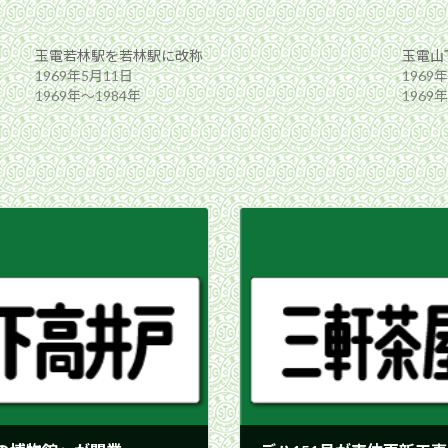
玉電若林駅を若林駅に改称
玉電山
1969年5月11日
1969
1969年〜1984年
1969