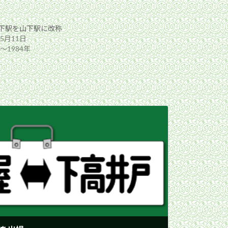
下駅を山下駅に改称
年5月11日
年〜1984年