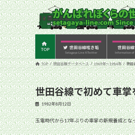
コ
ナ
ン
ビ
テ
ゲ
ン
ー
ツ
シ
へ
ョ
ス
ン
世田谷線呟き垢
世田谷線
TOP
Setagaya-Line X-Twitter
Information of
キ
に
ッ
移
TOP
世田谷線データベース
1969年〜1984年
世田
プ
動
世田谷線で初めて車掌
1982年8月12日
玉電時代から17年ぶりの車掌の新規養成とな