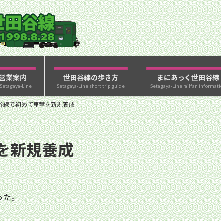
営業案内
世田谷線の歩き方
まにあっく世田谷線
 Setagaya-Line
Setagaya-Line short trip guide
Setagaya-Line railfan informati
谷線で初めて車掌を新規養成
を新規養成
った。