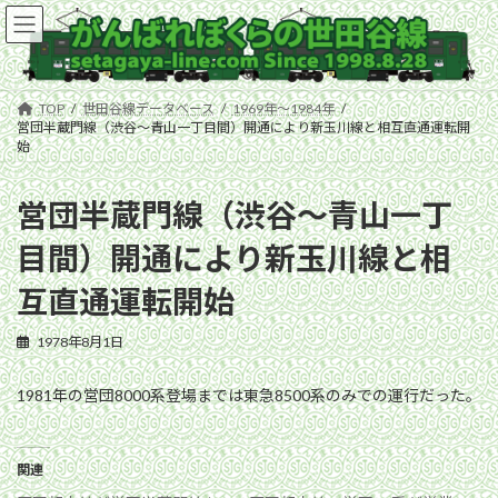
コ
ナ
ン
ビ
テ
ゲ
ン
ー
ツ
シ
TOP
世田谷線データベース
1969年〜1984年
へ
ョ
営団半蔵門線（渋谷〜青山一丁目間）開通により新玉川線と相互直通運転開
ス
ン
始
キ
に
ッ
移
営団半蔵門線（渋谷〜青山一丁
プ
動
目間）開通により新玉川線と相
互直通運転開始
1978年8月1日
1981年の営団8000系登場までは東急8500系のみでの運行だった。
関連