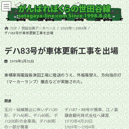
コ
ナ
ン
ビ
テ
ゲ
ン
ー
ツ
シ
TOP
世田谷線データベース
1969年〜1984年
へ
ョ
デハ83号が車体更新工事を出場
ス
ン
キ
に
デハ83号が車体更新工事を出場
ッ
移
プ
動
1978年1月31日
東横車両電設長津田工場に陸送のうえ、外板張替え、方向指示灯
（マーカーランプ）撤去などが実施された。
関連
玉川・砧線廃止に伴いデハ30
デハ87・88号が廃車、江ノ島
形、デハ40形、デハ60形、デ
鎌倉観光株式会社へ譲渡
ハ200形の全車両、デハ80形
1970年4月30日
の一部が廃車
1969年〜1984年