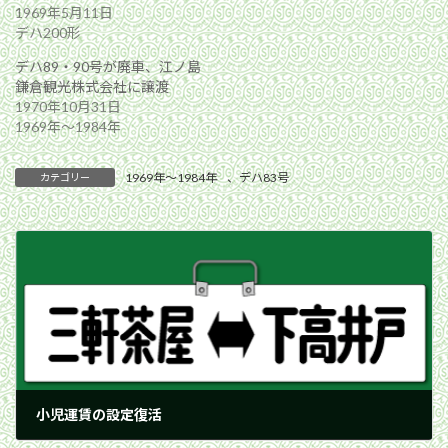
1969年5月11日
デハ200形
デハ89・90号が廃車、江ノ島
鎌倉観光株式会社に譲渡
1970年10月31日
1969年〜1984年
1969年〜1984年
、
デハ83号
カテゴリー
小児運賃の設定復活
1977年6月17日