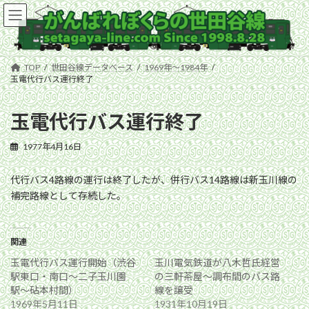
コ
ナ
ン
ビ
テ
ゲ
ン
ー
ツ
シ
TOP
世田谷線データベース
1969年〜1984年
へ
ョ
玉電代行バス運行終了
ス
ン
キ
に
玉電代行バス運行終了
ッ
移
プ
動
1977年4月16日
代行バス4路線の運行は終了したが、併行バス14路線は新玉川線の
補完路線として存続した。
関連
玉電代行バス運行開始（渋谷
玉川電気鉄道が八木哲氏経営
駅東口・南口〜二子玉川園
の三軒茶屋〜調布間のバス路
駅〜砧本村間）
線を譲受
1969年5月11日
1931年10月19日