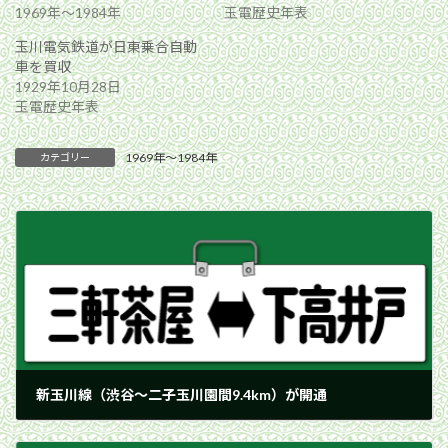
1969年〜1984年
玉電歴史年表
玉川電気鉄道が日東乗合自動
車を買収
1929年10月28日
玉電歴史年表
1969年〜1984年
カテゴリー
新玉川線（渋谷〜二子玉川園間9.4km）が開通
1977年4月6日