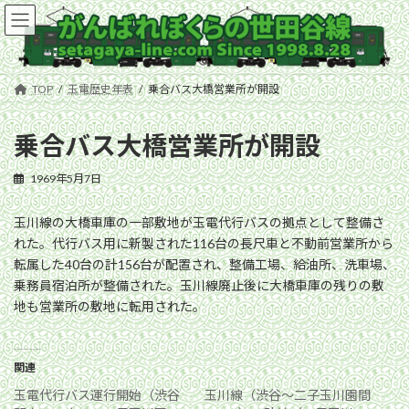
コ
ナ
ン
ビ
テ
ゲ
ン
ー
ツ
シ
TOP
玉電歴史年表
乗合バス大橋営業所が開設
へ
ョ
ス
ン
キ
に
乗合バス大橋営業所が開設
ッ
移
プ
動
1969年5月7日
玉川線の大橋車庫の一部敷地が玉電代行バスの拠点として整備さ
れた。代行バス用に新製された116台の長尺車と不動前営業所から
転属した40台の計156台が配置され、整備工場、給油所、洗車場、
乗務員宿泊所が整備された。玉川線廃止後に大橋車庫の残りの敷
地も営業所の敷地に転用された。
関連
玉電代行バス運行開始（渋谷
玉川線（渋谷〜二子玉川園間