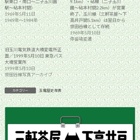
駅東口・南口〜二子玉川園
9.1km）・砧線（二子玉川
駅〜砧本村間）
園〜砧本村間2.2km）が営業
1969年5月11日
終了、玉川線（三軒茶屋〜下
1969年〜1984年
高井戸間5.1km）は翌日から
世田谷線として存続
1969年5月10日
停留場変遷
旧玉川電気鉄道大橋変電所正
面／1999年5月10日 東急バス
大橋営業所
1999年5月10日
世田谷線写真アーカイブ
玉電歴史年表
カテゴリー