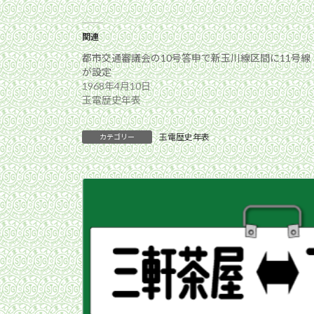
関連
都市交通審議会の10号答申で新玉川線区間に11号線
が設定
1968年4月10日
玉電歴史年表
玉電歴史年表
カテゴリー