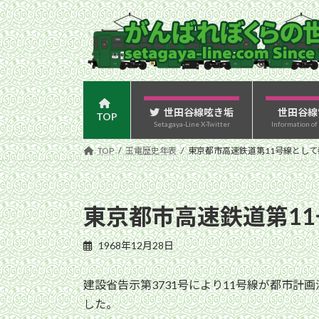
コ
ナ
ン
ビ
テ
ゲ
ン
ー
ツ
シ
へ
ョ
ス
ン
世田谷線呟き垢
世田谷線
TOP
Setagaya-Line X-Twitter
Information of
キ
に
ッ
移
TOP
玉電歴史年表
東京都市高速鉄道第11号線とし
プ
動
東京都市高速鉄道第1
1968年12月28日
建設省告示第3731号により11号線が都市
した。