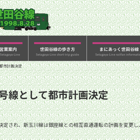
営業案内
世田谷線の歩き方
まにあっく世田谷線
 Setagaya-Line
Setagaya-Line short trip guide
Setagaya-Line railfan informati
て都市計画決定
1号線として都市計画決定
計画決定され、新玉川線は銀座線との相互直通運転の計画を変更し