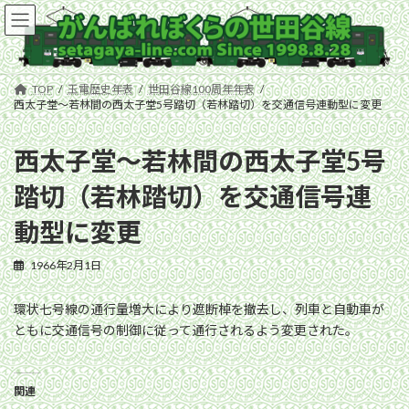
コ
ナ
ン
ビ
テ
ゲ
ン
ー
ツ
シ
TOP
玉電歴史年表
世田谷線100周年年表
へ
ョ
西太子堂〜若林間の西太子堂5号踏切（若林踏切）を交通信号連動型に変更
ス
ン
キ
に
西太子堂〜若林間の西太子堂5号
ッ
移
プ
動
踏切（若林踏切）を交通信号連
動型に変更
1966年2月1日
環状七号線の通行量増大により遮断棹を撤去し、列車と自動車が
ともに交通信号の制御に従って通行されるよう変更された。
関連