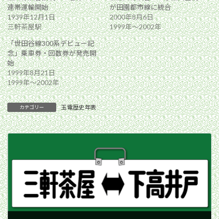
連帯運輸開始
が田園都市線に統合
1939年12月1日
2000年8月6日
三軒茶屋駅
1999年〜2002年
「世田谷線300系デビュー記
念」乗車券・回数券が発売開
始
1999年8月21日
1999年〜2002年
玉電歴史年表
カテゴリー