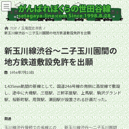
コ
ナ
ン
ビ
テ
ゲ
ン
ー
ツ
シ
TOP
玉電歴史年表
へ
ョ
新玉川線渋谷〜二子玉川園間の地方鉄道敷設免許を出願
ス
ン
キ
に
新玉川線渋谷〜二子玉川園間の
ッ
移
プ
動
地方鉄道敷設免許を出願
1956年7月23日
1,435mm軌間の新線として、国道246号線の南側に高架線で敷設
し、途中に大橋駅、三宿駅、三軒茶屋駅、上馬駅、駒沢グランド
駅、桜新町駅、用賀駅、瀬田駅が設置される計画だった。
関連
玉川線渋谷接続での省線との
新玉川線渋谷〜二子玉川園間