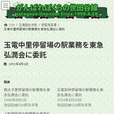
コ
ナ
ン
ビ
テ
ゲ
ン
ー
ツ
シ
TOP
玉電歴史年表
停留場変遷
へ
ョ
玉電中里停留場の駅業務を東急弘潤会に委託
ス
ン
キ
に
玉電中里停留場の駅業務を東急
ッ
移
プ
動
弘潤会に委託
1955年4月1日
関連
西太子堂停留場の駅業務を東
玉電若林停留場の駅業務を東
急弘潤会に委託
急弘潤会に委託
1948年8月1日
1954年6月30日
世田谷線100周年年表
世田谷線100周年年表
上町停留場の駅業務を東急弘