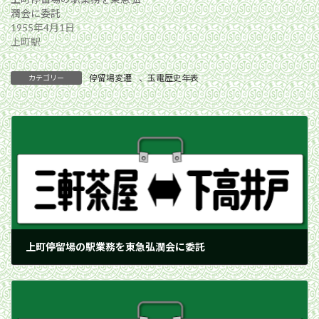
潤会に委託
1955年4月1日
上町駅
停留場変遷
、
玉電歴史年表
カテゴリー
上町停留場の駅業務を東急弘潤会に委託
1955年4月1日