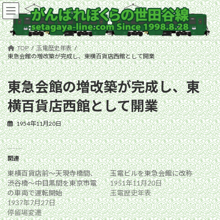
コ
ナ
ン
ビ
テ
ゲ
ン
ー
ツ
シ
TOP
玉電歴史年表
へ
ョ
東急会館の増改築が完成し、東横百貨店西館として開業
ス
ン
キ
に
東急会館の増改築が完成し、東
ッ
移
プ
動
横百貨店西館として開業
1954年11月20日
関連
東横百貨店前〜天現寺橋間、
玉電ビルを東急会館に改称
渋谷橋〜中目黒間を東京市電
1951年11月20日
の車両で運転開始
玉電歴史年表
1937年7月27日
停留場変遷