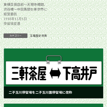
東横百貨店前〜天現寺橋間、
渋谷橋〜中目黒間を東京市に
経営委託
1938年11月1日
停留場変遷
玉電歴史年表
カテゴリー
二子玉川停留場を二子玉川園停留場に改称
1954年8月1日