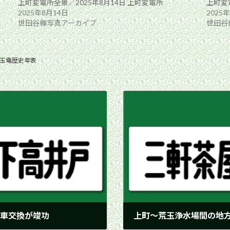
上町変電所全景／2025年8月14日 上町変電所
上町変
2025年8月14日
2025
世田谷線写真アーカイブ
世田谷
玉電歴史年表
台車交換が竣功
上町〜荒玉浄水場間の地