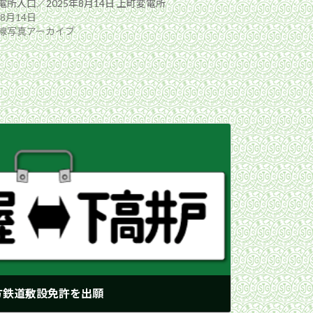
電所入口／2025年8月14日 上町変電所
年8月14日
線写真アーカイブ
方鉄道敷設免許を出願