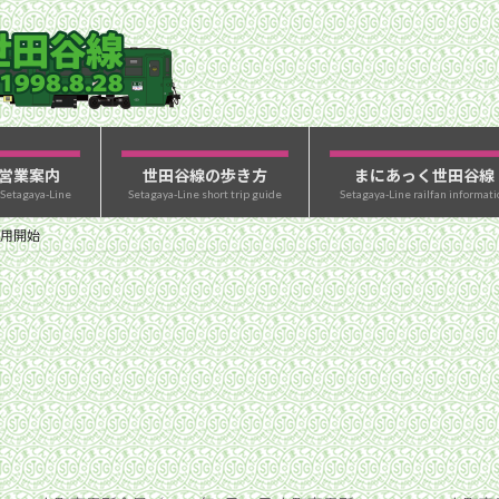
営業案内
世田谷線の歩き方
まにあっく世田谷線
 Setagaya-Line
Setagaya-Line short trip guide
Setagaya-Line railfan informati
用開始