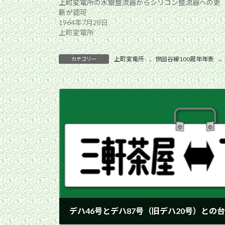
上町変電所の水銀整流器からシリコン整流器への更
新が認可
1964年7月28日
上町変電所
上町変電所
、
世田谷線100周年年表
、
カテゴリー
デハ46号とデハ87号（旧デハ20号）との