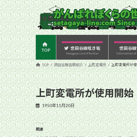
コ
ナ
ン
ビ
テ
ゲ
ン
ー
ツ
シ
へ
ョ
ス
ン
世田谷線呟き垢
世田谷線
TOP
Setagaya-Line X-Twitter
Information of
キ
に
ッ
移
TOP
世田谷線各駅紹介
上町変電所
上町変電所が使
プ
動
上町変電所が使用開始
1950年11月20日
関連