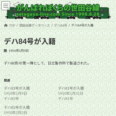
コ
ナ
ン
ビ
テ
ゲ
ン
ー
ツ
シ
TOP
世田谷線データベース
デハ84号
デハ84号が入籍
へ
ョ
ス
ン
キ
に
デハ84号が入籍
ッ
移
プ
動
1950年1月9日
デハ80形の第一陣として、日立製作所で製造された。
関連
デハ83号が入籍
デハ81号が入籍
1950年1月9日
1950年1月31日
デハ83号
デハ81号
デハ82号が入籍
1950年2月2日