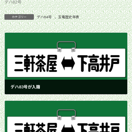
デハ82号
デハ84号
、
玉電歴史年表
カテゴリー
デハ83号が入籍
1950年1月9日