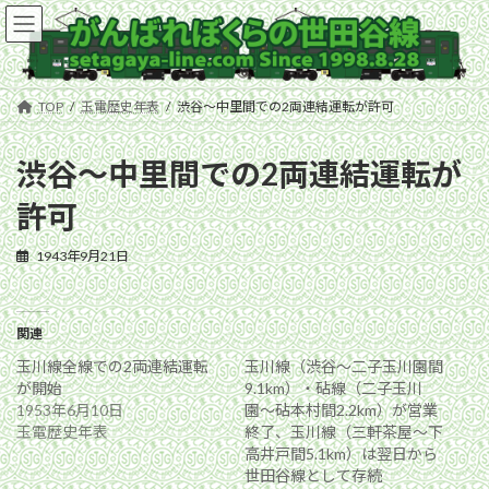
コ
ナ
ン
ビ
テ
ゲ
ン
ー
ツ
シ
TOP
玉電歴史年表
渋谷〜中里間での2両連結運転が許可
へ
ョ
ス
ン
キ
に
渋谷〜中里間での2両連結運転が
ッ
移
許可
プ
動
1943年9月21日
関連
玉川線全線での2両連結運転
玉川線（渋谷〜二子玉川園間
が開始
9.1km）・砧線（二子玉川
1953年6月10日
園〜砧本村間2.2km）が営業
玉電歴史年表
終了、玉川線（三軒茶屋〜下
高井戸間5.1km）は翌日から
世田谷線として存続