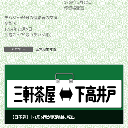
1969年5月10日
停留場変遷
デハ61〜64号の連結器の交換
が認可
1964年10月9日
玉電71〜75号（デハ60形）
玉電歴史年表
カテゴリー
【日不詳】ト1形6両が京浜線に転出
1943年8月31日