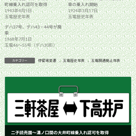
町線乗入れ認可を取得
車の乗入れ開始
1943年4月5日
1924年3月17日
玉電歴史年表
玉電歴史年表
デハ37号、デハ43・44号が廃
車
1968年7月1日
玉電46〜55号（デハ30形）
停留場変遷
、
玉電歴史年表
、
玉電開通廃止年表
カテゴリー
二子読売園〜溝ノ口間の大井町線乗入れ認可を取得