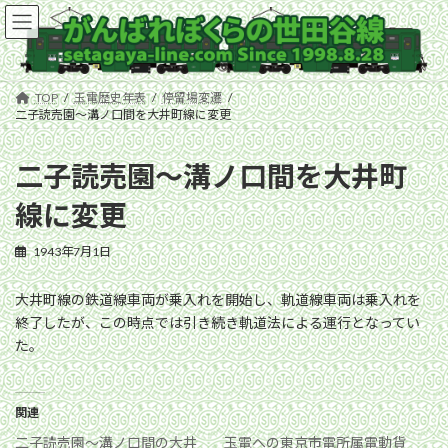
コ
ナ
ン
ビ
テ
ゲ
ン
ー
ツ
シ
TOP
玉電歴史年表
停留場変遷
へ
ョ
二子読売園〜溝ノ口間を大井町線に変更
ス
ン
キ
に
二子読売園〜溝ノ口間を大井町
ッ
移
プ
動
線に変更
1943年7月1日
大井町線の鉄道線車両が乗入れを開始し、軌道線車両は乗入れを
終了したが、この時点では引き続き軌道法による運行となってい
た。
関連
二子読売園〜溝ノ口間の大井
玉電への東京市電所属電動貨