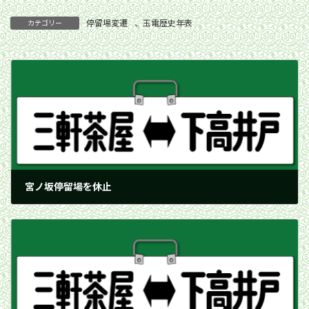
停留場変遷
、
玉電歴史年表
カテゴリー
宮ノ坂停留場を休止
1943年7月1日