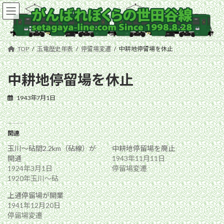
コ
ナ
ン
ビ
テ
ゲ
ン
ー
ツ
シ
TOP
玉電歴史年表
停留場変遷
中耕地停留場を休止
へ
ョ
ス
ン
キ
に
中耕地停留場を休止
ッ
移
プ
動
1943年7月1日
関連
玉川〜砧間2.2km（砧線）が
中耕地停留場を廃止
開通
1943年11月11日
1924年3月1日
停留場変遷
1920年玉川〜砧
上通停留場が開業
1941年12月20日
停留場変遷