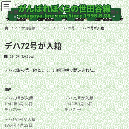
コ
ナ
ン
ビ
テ
ゲ
ン
ー
ツ
シ
TOP
世田谷線データベース
デハ72号
デハ72号が入籍
へ
ョ
ス
ン
キ
に
デハ72号が入籍
ッ
移
プ
動
1943年3月26日
デハ70形の第一陣として、川崎車輛で製造された。
関連
デハ73号が入籍
デハ71号が入籍
1943年3月26日
1943年3月26日
デハ73号
デハ71号
デハ151号が入籍
1964年4月22日