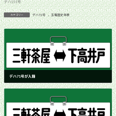
デハ151号
デハ72号
、
玉電歴史年表
カテゴリー
デハ71号が入籍
1943年3月26日