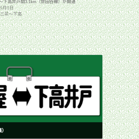
〜下高井戸間3.1km（世田谷線）が開通
年5月1日
年三茶〜下高
銭）