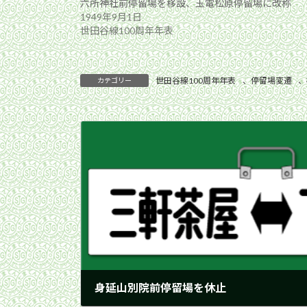
六所神社前停留場を移設、玉電松原停留場に改称
1949年9月1日
世田谷線100周年年表
世田谷線100周年年表
、
停留場変遷
、
カテゴリー
身延山別院前停留場を休止