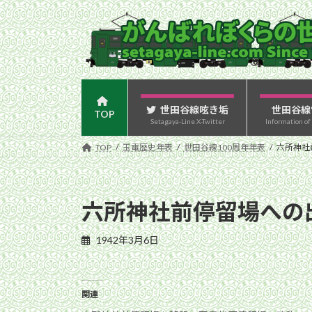
コ
ナ
ン
ビ
テ
ゲ
ン
ー
ツ
シ
へ
ョ
ス
ン
世田谷線呟き垢
世田谷線
TOP
Setagaya-Line X-Twitter
Information of
キ
に
ッ
移
TOP
玉電歴史年表
世田谷線100周年年表
六所神社
プ
動
六所神社前停留場への
1942年3月6日
関連