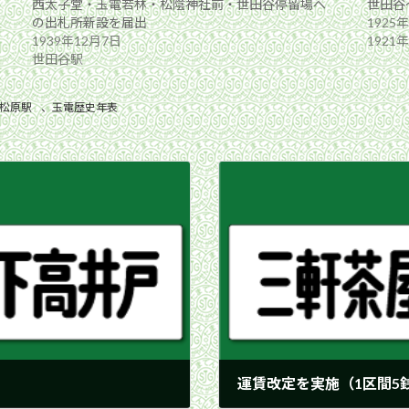
西太子堂・玉電若林・松陰神社前・世田谷停留場へ
世田谷
の出札所新設を届出
1925
1939年12月7日
1921
世田谷駅
松原駅
、
玉電歴史年表
運賃改定を実施（1区間5