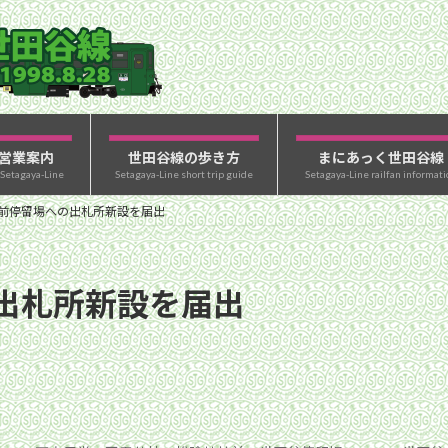
営業案内
世田谷線の歩き方
まにあっく世田谷線
 Setagaya-Line
Setagaya-Line short trip guide
Setagaya-Line railfan informati
前停留場への出札所新設を届出
出札所新設を届出