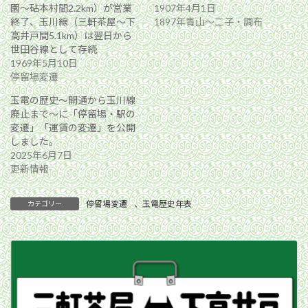
園〜砧本村間2.2km）が営業
1907年4月1日
終了、玉川線（三軒茶屋〜下
1897年青山〜二子・調布
高井戸間5.1km）は翌日から
世田谷線として存続
1969年5月10日
停留場変遷
玉電の歴史～開通から玉川線
廃止まで～に「停留場・駅の
変遷」「運賃の変遷」を公開
しました。
2025年6月7日
更新情報
停留場変遷
、
玉電歴史年表
カテゴリー