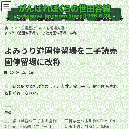
コ
ナ
ン
ビ
テ
ゲ
ン
ー
ツ
シ
TOP
玉電歴史年表
停留場変遷
へ
ョ
よみうり遊園停留場を二子読売園停留場に改称
ス
ン
キ
に
よみうり遊園停留場を二子読売
ッ
移
プ
動
園停留場に改称
1940年12月1日
玉川線の駅設備を改修のうえ、大井町線二子玉川駅と統合され、
名称が統一された。
関連
玉川線（渋谷〜二子玉川園間
三軒茶屋〜玉川間6.0km（後
9.1km）・砧線（二子玉川
に玉川線と呼称）が開通