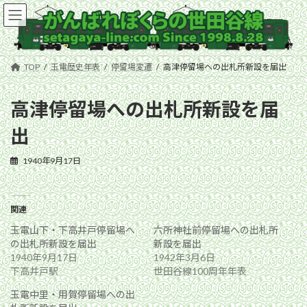
コ
ナ
ン
ビ
テ
ゲ
ン
ー
ツ
シ
TOP
玉電歴史年表
停留場変遷
高津停留場への出札所新設を届出
へ
ョ
ス
ン
キ
に
高津停留場への出札所新設を届
ッ
移
出
プ
動
1940年9月17日
関連
玉電山下・下高井戸停留場へ
六所神社前停留場への出札所
の出札所新設を届出
新設を届出
1940年9月17日
1942年3月6日
下高井戸駅
世田谷線100周年年表
玉電中里・用賀停留場への出