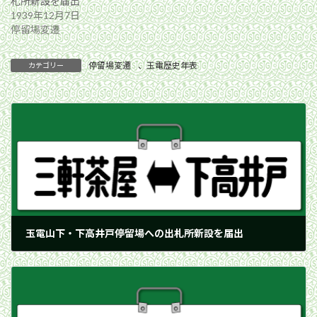
札所新設を届出
1939年12月7日
停留場変遷
停留場変遷
、
玉電歴史年表
カテゴリー
玉電山下・下高井戸停留場への出札所新設を届出
1940年9月17日