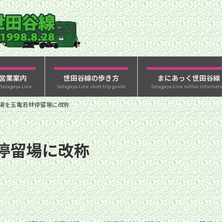
営業案内
世田谷線の歩き方
まにあっく世田谷線
 Setagaya-Line
Setagaya-Line short trip guide
Setagaya-Line railfan informati
場を玉電若林停留場に改称
停留場に改称