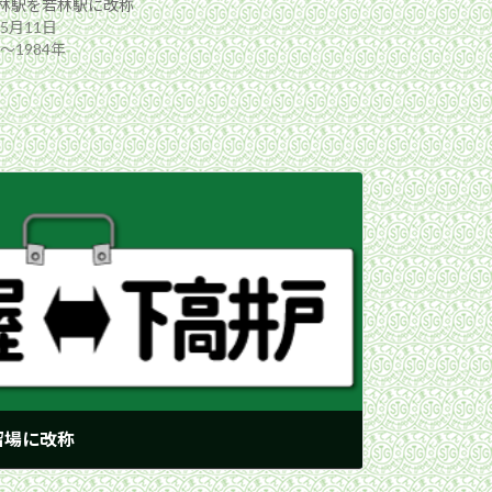
林駅を若林駅に改称
年5月11日
年〜1984年
留場に改称