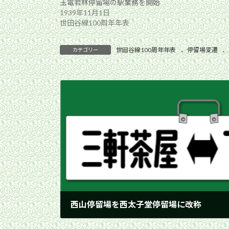
玉電若林停留場の駅業務を開始
1939年11月1日
世田谷線100周年年表
世田谷線100周年年表
、
停留場変遷
、
カテゴリー
西山停留場を西太子堂停留場に改称
1939年10月16日