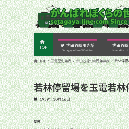
コ
ナ
ン
ビ
テ
ゲ
ン
ー
ツ
シ
へ
ョ
ス
ン
世田谷線呟き垢
世田谷線
TOP
Setagaya-Line X-Twitter
Information of
キ
に
ッ
移
TOP
玉電歴史年表
世田谷線100周年年表
若林停留
プ
動
若林停留場を玉電若林
1939年10月16日
関連