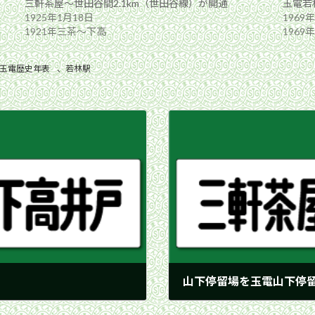
三軒茶屋〜世田谷間2.1km（世田谷線）が開通
玉電若
1925年1月18日
1969
1921年三茶〜下高
1969
玉電歴史年表
、
若林駅
山下停留場を玉電山下停
1939年10月16日