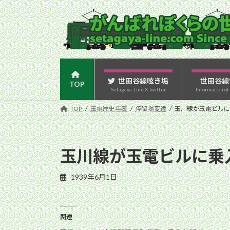
コ
ナ
ン
ビ
テ
ゲ
ン
ー
ツ
シ
へ
ョ
ス
ン
世田谷線呟き垢
世田谷線
TOP
Setagaya-Line X-Twitter
Information of
キ
に
ッ
移
TOP
玉電歴史年表
停留場変遷
玉川線が玉電ビルに
プ
動
玉川線が玉電ビルに乗
1939年6月1日
関連