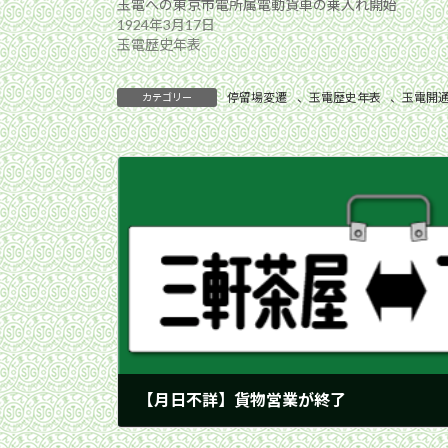
玉電への東京市電所属電動貨車の乗入れ開始
1924年3月17日
玉電歴史年表
停留場変遷
、
玉電歴史年表
、
玉電開
カテゴリー
【月日不詳】貨物営業が終了
1939年5月31日