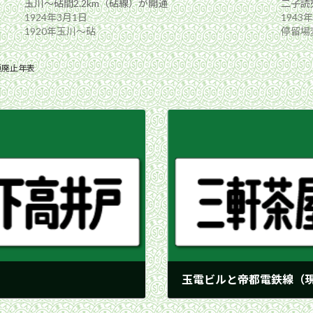
玉川〜砧間2.2km（砧線）が開通
二子読
1924年3月1日
1943
1920年玉川〜砧
停留場
通廃止年表
玉電ビルと帝都電鉄線（
1939年9月20日