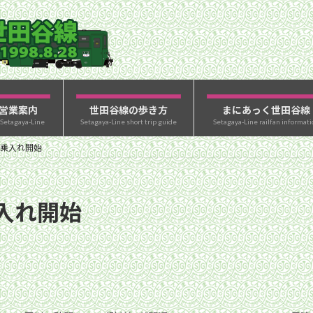
営業案内
世田谷線の歩き方
まにあっく世田谷線
 Setagaya-Line
Setagaya-Line short trip guide
Setagaya-Line railfan informati
乗入れ開始
入れ開始