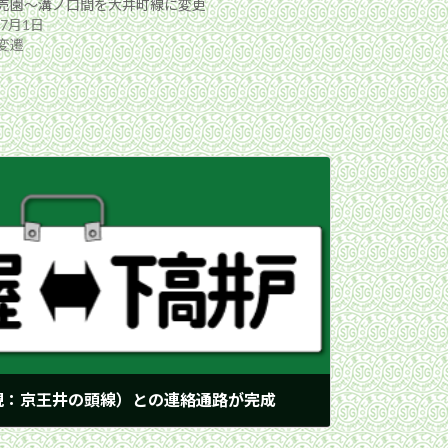
売園〜溝ノ口間を大井町線に変更
年7月1日
変遷
現：京王井の頭線）との連絡通路が完成