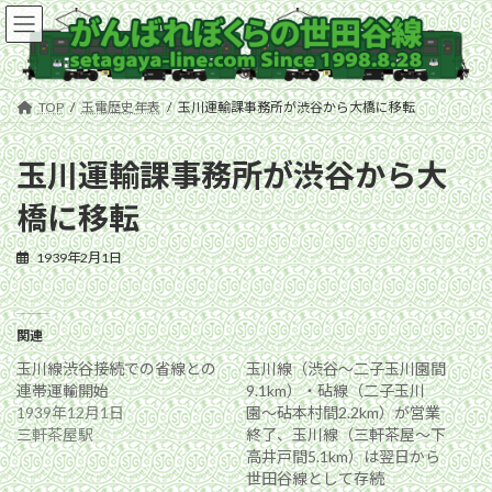
コ
ナ
ン
ビ
テ
ゲ
ン
ー
ツ
シ
TOP
玉電歴史年表
玉川運輸課事務所が渋谷から大橋に移転
へ
ョ
ス
ン
キ
に
玉川運輸課事務所が渋谷から大
ッ
移
橋に移転
プ
動
1939年2月1日
関連
玉川線渋谷接続での省線との
玉川線（渋谷〜二子玉川園間
連帯運輸開始
9.1km）・砧線（二子玉川
1939年12月1日
園〜砧本村間2.2km）が営業
三軒茶屋駅
終了、玉川線（三軒茶屋〜下
高井戸間5.1km）は翌日から
世田谷線として存続