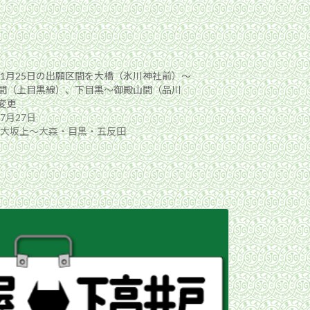
7年1月25日の出願区間を大橋（氷川神社前）〜
間（上目黒線）、下目黒〜御殿山間（品川
変更
年7月27日
7年大坂上〜大森・目黒・五反田