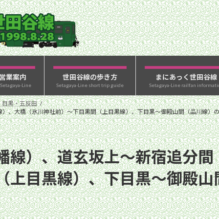
営業案内
世田谷線の歩き方
まにあっく世田谷線
 Setagaya-Line
Setagaya-Line short trip guide
Setagaya-Line railfan informati
・目黒・五反田
線）、大橋（氷川神社前）〜下目黒間（上目黒線）、下目黒〜御殿山間（品川線）
幡線）、道玄坂上〜新宿追分間
（上目黒線）、下目黒〜御殿山