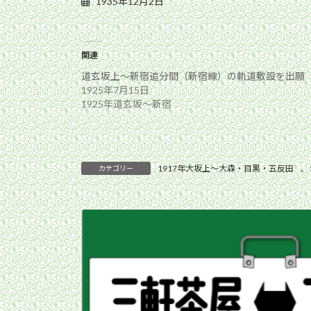
1935年12月2日
関連
道玄坂上〜新宿追分間（新宿線）の軌道敷設を出願
1925年7月15日
1925年道玄坂〜新宿
1917年大坂上〜大森・目黒・五反田
、
カテゴリー