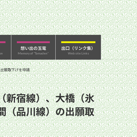
想い出の玉電
出口（リンク集）
on
Memory of “Tamaden”
Web site Links
の出願取下げを申請
（新宿線）、大橋（氷
間（品川線）の出願取