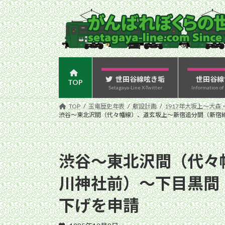
コ
ナ
ン
ビ
テ
ゲ
ン
ー
ツ
シ
へ
ョ
ス
ン
世田谷線呟き垢
世田谷線
TOP
Setagaya-Line X-Twitter
Information of
キ
に
ッ
移
TOP
玉電歴史年表
敷設計画
1917年大坂上〜大森
プ
動
渋谷〜東北沢間（代々幡線）、道玄坂上〜新宿追分間（新宿
渋谷〜東北沢間（代々
川神社前）〜下目黒間
下げを申請