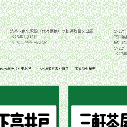
渋谷〜東北沢間（代々幡線）の軌道敷設を出願
191
1925年2月15日
下目黒
1925年渋谷〜東北沢
線）に
1922
191
1925年渋谷〜東北沢
、
1925年道玄坂〜新宿
、
玉電歴史年表