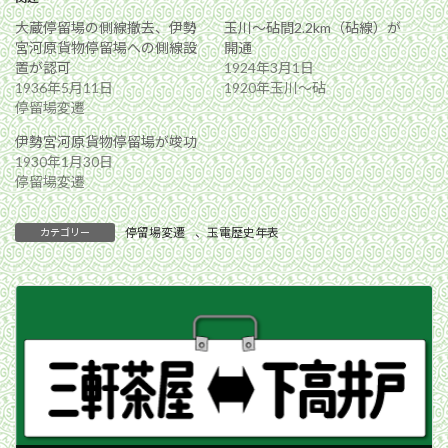
大蔵停留場の側線撤去、伊勢
玉川〜砧間2.2km（砧線）が
宮河原貨物停留場への側線設
開通
置が認可
1924年3月1日
1936年5月11日
1920年玉川〜砧
停留場変遷
伊勢宮河原貨物停留場が竣功
1930年1月30日
停留場変遷
停留場変遷
、
玉電歴史年表
カテゴリー