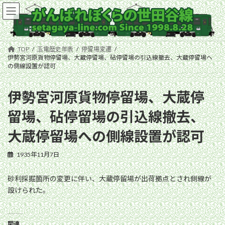
コ
ナ
ン
ビ
テ
ゲ
ン
ー
ツ
シ
TOP
玉電歴史年表
停留場変遷
へ
ョ
伊勢宮河原貨物停留場、大蔵停留場、砧停留場の引込線撤去、大蔵停留場へ
ス
ン
の側線設置が認可
キ
に
ッ
移
伊勢宮河原貨物停留場、大蔵停
プ
動
留場、砧停留場の引込線撤去、
大蔵停留場への側線設置が認可
1935年11月7日
砂利採掘箇所の変更に伴い、大蔵停留場が出荷拠点とされ側線が
設けられた。
関連