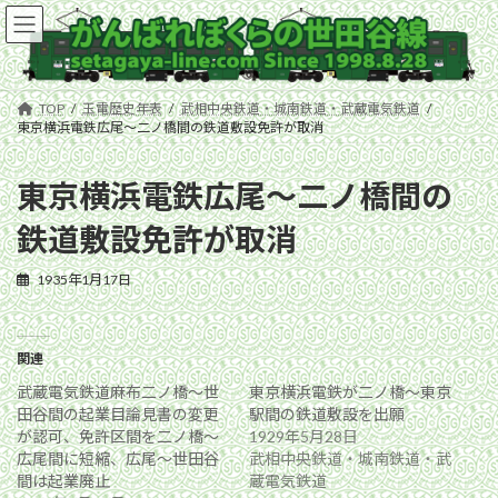
コ
ナ
ン
ビ
テ
ゲ
ン
ー
ツ
シ
TOP
玉電歴史年表
武相中央鉄道・城南鉄道・武蔵電気鉄道
へ
ョ
東京横浜電鉄広尾〜二ノ橋間の鉄道敷設免許が取消
ス
ン
キ
に
東京横浜電鉄広尾〜二ノ橋間の
ッ
移
プ
動
鉄道敷設免許が取消
1935年1月17日
関連
武蔵電気鉄道麻布二ノ橋〜世
東京横浜電鉄が二ノ橋〜東京
田谷間の起業目論見書の変更
駅間の鉄道敷設を出願
が認可、免許区間を二ノ橋〜
1929年5月28日
広尾間に短縮、広尾〜世田谷
武相中央鉄道・城南鉄道・武
間は起業廃止
蔵電気鉄道