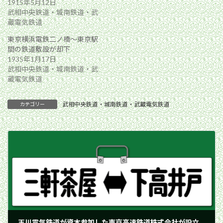
1915年5月12日
武相中央鉄道・城南鉄道・武
蔵電気鉄道
東京横浜電鉄二ノ橋〜東京駅
間の鉄道敷設が却下
1935年1月17日
武相中央鉄道・城南鉄道・武
蔵電気鉄道
武相中央鉄道・城南鉄道・武蔵電気鉄道
カテゴリー
玉川電気鉄道が資本参加した東京高速鉄道株式会社が設立