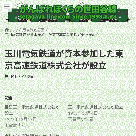
コ
ナ
ン
ビ
テ
ゲ
ン
ー
ツ
シ
TOP
玉電歴史年表
へ
ョ
玉川電気鉄道が資本参加した東京高速鉄道株式会社が設立
ス
ン
キ
に
玉川電気鉄道が資本参加した東
ッ
移
プ
動
京高速鉄道株式会社が設立
1934年9月5日
関連
目黒玉川電気鉄道株式会社が
玉川電気鉄道株式会社が設立
設立
1903年10月4日
1927年12月17日
玉電歴史年表
玉電歴史年表
玉川砂利電気鉄道が玉川電気