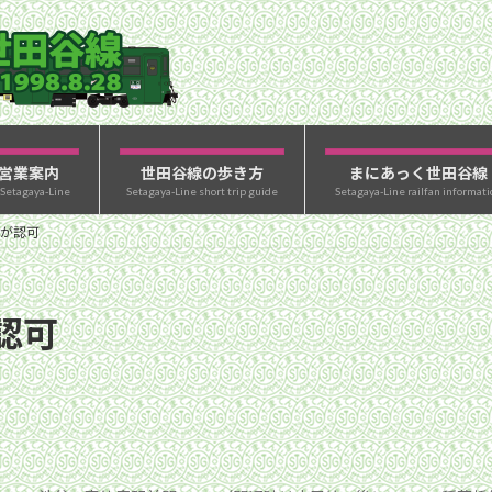
営業案内
世田谷線の歩き方
まにあっく世田谷線
 Setagaya-Line
Setagaya-Line short trip guide
Setagaya-Line railfan informati
が認可
認可