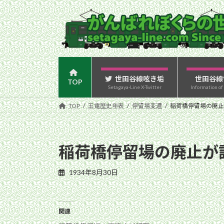
コ
ナ
ン
ビ
テ
ゲ
ン
ー
ツ
シ
へ
ョ
ス
ン
世田谷線呟き垢
世田谷線
TOP
Setagaya-Line X-Twitter
Information of
キ
に
ッ
移
TOP
玉電歴史年表
停留場変遷
稲荷橋停留場の廃止
プ
動
稲荷橋停留場の廃止が
1934年8月30日
関連