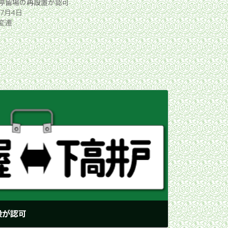
停留場の再設置が認可
年7月4日
変遷
設が認可