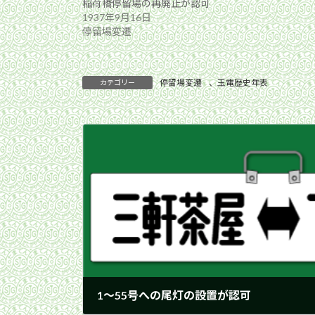
稲荷橋停留場の再廃止が認可
1937年9月16日
停留場変遷
停留場変遷
、
玉電歴史年表
カテゴリー
1〜55号への尾灯の設置が認可