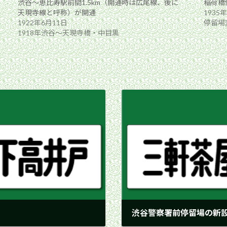
渋谷〜恵比寿駅前間1.5km（開通時は広尾線、後に
稲荷橋
天現寺線と呼称）が開通
1935
1922年6月11日
停留場
1918年渋谷〜天現寺橋・中目黒
渋谷警察署前停留場の新