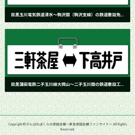
目黒玉川電気鉄道清水〜駒沢間（駒沢支線）の鉄道敷設免許を出願
1928年8月23日
目黒蒲田電鉄二子玉川線大岡山〜二子玉川間の鉄道敷設工事に着手
1928年9月6日
Copyright © がんばれぼくらの世田谷線〜東急世田谷線ファンサイト〜 All Rights
Reserved.