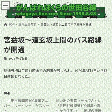
コ
ナ
ン
ビ
テ
ゲ
ン
ー
ツ
シ
TOP
玉電歴史年表
宮益坂〜道玄坂上間のバス路線が開通
へ
ョ
ス
ン
キ
に
宮益坂〜道玄坂上間のバス路線
ッ
移
が開通
プ
動
1928年9月5日
開通当初は午前11時までの制限が設けられ、1929年3月1日から終
日運転となった。
関連
「世田谷線開通100周年アニ
想い出の玉電（たまでん）に
バーサリーイヤー」がスター
「世田谷線開通100周年〜農
ト
村から住宅地へ、地域の発展