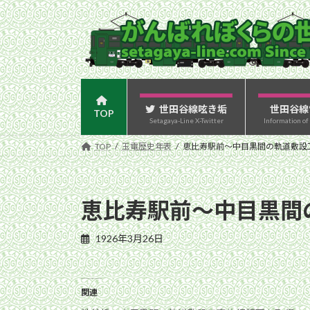
コ
ナ
ン
ビ
テ
ゲ
ン
ー
ツ
シ
へ
ョ
ス
ン
世田谷線呟き垢
世田谷線
TOP
Setagaya-Line X-Twitter
Information of
キ
に
ッ
移
TOP
玉電歴史年表
恵比寿駅前〜中目黒間の軌道敷設
プ
動
恵比寿駅前〜中目黒間
1926年3月26日
関連