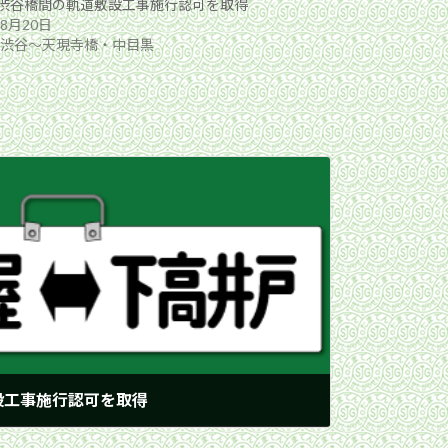
渋谷橋間の軌道敷設工事施行認可を取得
年8月20日
8年渋谷〜天現寺橋・中目黒
設工事施行認可を取得