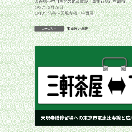
渋谷橋〜中目黒間の軌道敷設工事施行認可を取得
1927年3月26日
1918年渋谷〜天現寺橋・中目黒
玉電歴史年表
カテゴリー
1926年2月10日