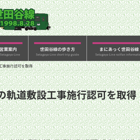
営業案内
世田谷線の歩き方
まにあっく世田谷線
 Setagaya-Line
Setagaya-Line short trip guide
Setagaya-Line railfan informati
工事施行認可を取得
の軌道敷設工事施行認可を取得