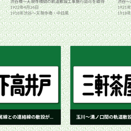
渋谷橋〜天現寺橋間の軌道敷設工事施行認可を取得
渋谷〜
1922年4月26日
1921
1918年渋谷〜天現寺橋・中目黒
191
天現寺橋停留場への東京市電恵比寿線と広尾線との連絡線の敷設が認可
玉川〜溝ノ口間の軌道敷
1926年5月24日