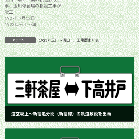
事、玉川停留場の移設工事が
竣工
1927年7月12日
1923年玉川〜溝口
1923年玉川〜溝口
、
玉電歴史年表
カテゴリー
道玄坂上〜新宿追分間（新宿線）の軌道敷設を出願
1925年7月15日