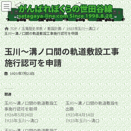
コ
ナ
ン
ビ
テ
ゲ
ン
ー
ツ
シ
TOP
玉電歴史年表
敷設計画
1923年玉川〜溝口
へ
ョ
玉川〜溝ノ口間の軌道敷設工事施行認可を申請
ス
ン
キ
に
玉川〜溝ノ口間の軌道敷設工事
ッ
移
プ
動
施行認可を申請
1925年7月23日
関連
玉川〜溝ノ口間の軌道敷設工
玉川〜溝ノ口間の軌道敷設を
事施行認可を取得
出願
1926年5月24日
1923年4月14日
1923年玉川〜溝口
1923年玉川〜溝口
玉川〜溝ノ口間の軌道敷設工